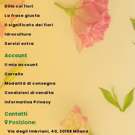
Dillo coi fiori
La frase giusta
Il significato dei fiori
Idrocultura
Servizi extra
Account
Il mio account
Carrello
Modalità di consegna
Condizioni di vendita
Informativa Privacy
Contatti
Posizione:
Via degli Imbriani, 40, 20158 Milano