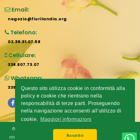
Email:
negozio@fiorilandia.org
Telefono:
02.39.31.07.58
Cellulare:
338.807.73.07
Whatsapp:
338.807.73.07
Questo sito utilizza cookie in conformità alla
policy e cookie che rientrano nella
responsabilità di terze parti. Proseguendo
nella navigazione acconsenti all’utilizzo di
cookie.
Maggiori informazioni
© 2024 All rights reserved
Fiorilandia
| Sito realizzato
Accetto
dall'
Agenzia Web Revolution Milano
|
Privacy E Cookie