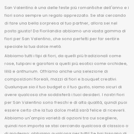
San Valentino è una delle feste più romantiche dell'anno e i
fiori sono sempre un regalo apprezzato. Se stai cercando
di fare una bella sorpresa al tuo partner, allora sei nel
posto giusto! Da Fiorilandia abbiamo una vasta gamma di
fiori per San Valentino, che sono perfetti per far sentire
speciale la tua dolce metà.
Abbiamo tutti i tipi di fiori, da quelli più tradizionali come
rose, tulipani e garofani a quelli più esotici come orchidee,
lillà e anthurium. Offriamo anche una selezione di
composizioni floreali, mazzi di fiori e bouquet creativi.
Qualunque sia il tuo budget o il tuo gusto, siamo sicuri di
avere qualcosa che soddisferà i tuoi desideri. I nostri fiori
per San Valentino sono freschi e di alta qualità, quindi puoi
essere certo che la tua dolce metà sarà felice di riceverli.
Abbiamo un'ampia varietà di opzioni tra cui scegliere,
quindi non importa se stai cercando qualcosa di classico o
di moderno: abbiamo qualcosa per tutti! Se hai bisogno di