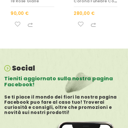
C
Orona Funebre Con Fiori Di...
18 Rose Gialle
90,00 €
280,00 €
Social
Tieniti aggiornato sulla nostra pagina
Facebook!
Se ti piace il mondo dei fiori la nostra pagina
Facebook puo fare al caso tuo! Troverai
curiosità e consigli, oltre che promozioni e
novità sui nostri prodotti!