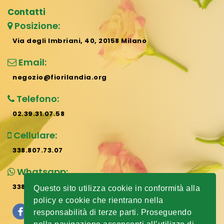
Contatti
Posizione:
Via degli Imbriani, 40, 20158 Milano
Email:
negozio@fiorilandia.org
Telefono:
02.39.31.07.58
Cellulare:
338.807.73.07
Whatsapp:
338.807.73.07
Questo sito utilizza cookie in conformità alla
policy e cookie che rientrano nella
responsabilità di terze parti. Proseguendo