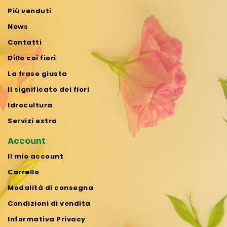
Più venduti
News
Contatti
Dillo coi fiori
La frase giusta
Il significato dei fiori
Idrocultura
Servizi extra
Account
Il mio account
Carrello
Modalità di consegna
Condizioni di vendita
Informativa Privacy