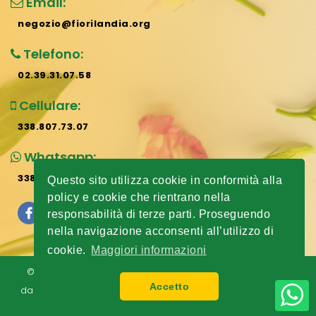
Email:
negozio@fiorilandia.org
Telefono:
02.39.31.07.58
Cellulare:
338.807.73.07
Whatsapp:
338.807.73.07
Questo sito utilizza cookie in conformità alla
policy e cookie che rientrano nella
responsabilità di terze parti. Proseguendo
nella navigazione acconsenti all’utilizzo di
cookie.
Maggiori informazioni
© 2024 All rights reserved
Fiorilandia
| Sito realizzato
Accetto
dall'
Agenzia Web Revolution Milano
|
Privacy E Cookie
Policy
|
Mappa Del Sito