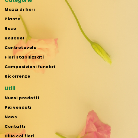
Categorie
Mazzi di fiori
Piante
Rose
Bouquet
Centrotavola
Fiori stabilizzati
Composizioni funebri
Ricorrenze
Utili
Nuovi prodotti
Più venduti
News
Contatti
Dillo coi fiori