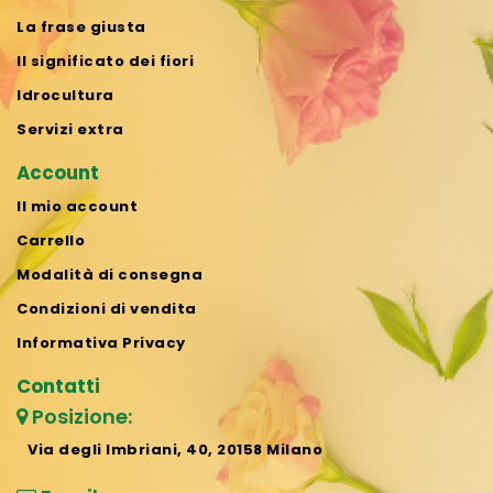
La frase giusta
Il significato dei fiori
Idrocultura
Servizi extra
Account
Il mio account
Carrello
Modalità di consegna
Condizioni di vendita
Informativa Privacy
Contatti
Posizione:
Via degli Imbriani, 40, 20158 Milano