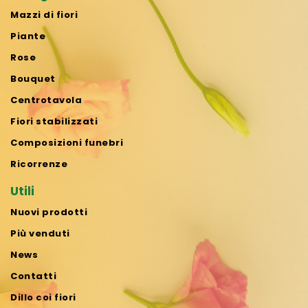
Mazzi di fiori
Piante
Rose
Bouquet
Centrotavola
Fiori stabilizzati
Composizioni funebri
Ricorrenze
Utili
Nuovi prodotti
Più venduti
News
Contatti
Dillo coi fiori