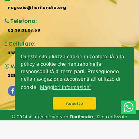
negozio@fiorilandia.org
Telefono:
02.39.31.07.58
Cellulare:
338.807.73.07
Questo sito utilizza cookie in conformità alla
policy e cookie che rientrano nella
Whatsapp:
responsabilità di terze parti. Proseguendo
338.807.73.07
nella navigazione acconsenti all’utilizzo di
cookie.
Maggiori informazioni
Accetto
© 2024 All rights reserved
Fiorilandia
| Sito realizzato
dall'
Agenzia Web Revolution Milano
|
Privacy E Cookie
Policy
|
Mappa Del Sito