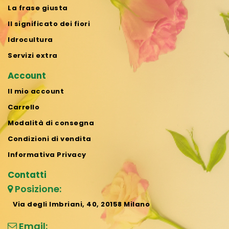
La frase giusta
Il significato dei fiori
Idrocultura
Servizi extra
Account
Il mio account
Carrello
Modalità di consegna
Condizioni di vendita
Informativa Privacy
Contatti
Posizione:
Via degli Imbriani, 40, 20158 Milano
Email: