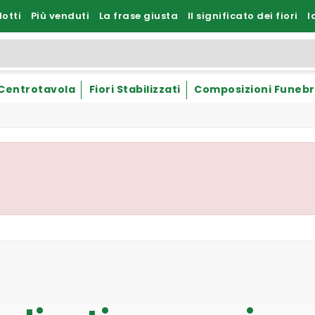
otti
Più venduti
La frase giusta
Il significato dei fiori
I
Centrotavola
Fiori Stabilizzati
Composizioni Funebr