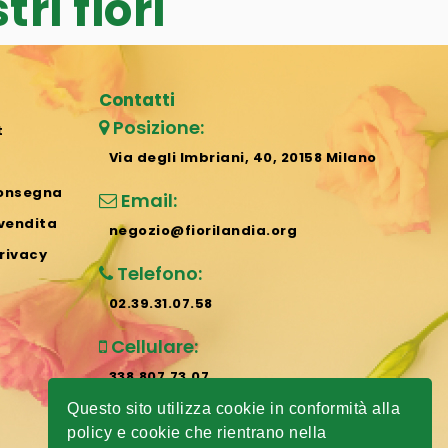
ri fiori
Contatti
Posizione:
t
Via degli Imbriani, 40, 20158 Milano
consegna
Email:
 vendita
negozio@fiorilandia.org
rivacy
Telefono:
02.39.31.07.58
Cellulare:
338.807.73.07
Questo sito utilizza cookie in conformità alla
Whatsapp:
policy e cookie che rientrano nella