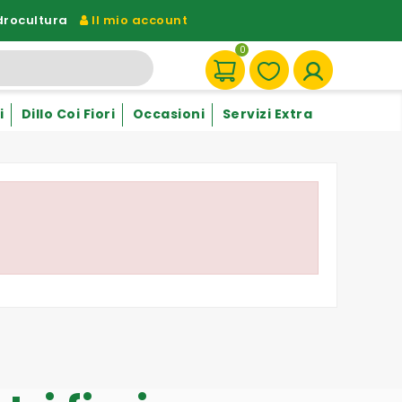
drocultura
Il mio account
0
i
Dillo Coi Fiori
Occasioni
Servizi Extra