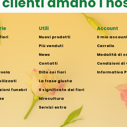
i clienti amano i nost
rie
Utili
Account
fiori
Nuovi prodotti
Il mio accoun
Più venduti
Carrello
News
Modalità di 
Contatti
Condizioni di
avola
Dillo coi fiori
Informativa P
bilizzati
La frase giusta
ioni funebri
Il significato dei fiori
ze
Idrocultura
Servizi extra