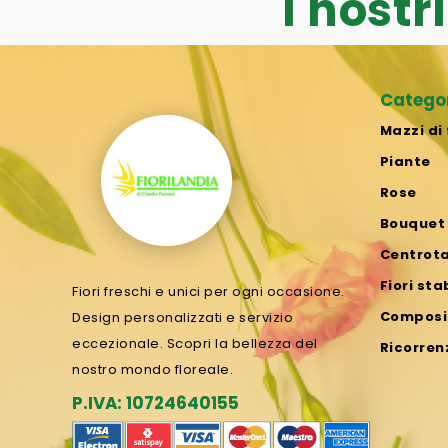
I nostr
Catego
Mazzi di 
Piante
Rose
Bouquet
Centrot
Fiori sta
Fiori freschi e unici per ogni occasione.
Composiz
Design personalizzati e servizio
eccezionale. Scopri la bellezza del
Ricorren
nostro mondo floreale.
P.IVA: 10724640155