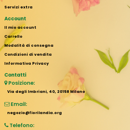
Servizi extra
Account
Il mio account
Carrello
Modalità di consegna
Condizioni di vendita
Informativa Privacy
Contatti
Posizione:
Via degli Imbriani, 40, 20158 Milano
Email:
negozio@fiorilandia.org
Telefono: