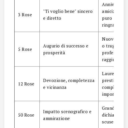
Anniversario
"Ti voglio bene" sincero
amicizia o
3 Rose
e diretto
puro
ringraziame
Nuovo lavo
Augurio di successo e
o traguardo
5 Rose
prosperità
professiona
raggiunto
Laurea
Devozione, completezza
prestigiosa 
12 Rose
e vicinanza
compleanno
importante
Grandi event
Impatto scenografico e
50 Rose
dichiarazion
ammirazione
scuse formal