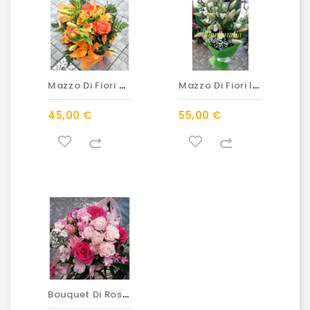
M
Azzo Di Fiori Arancioni
M
Azzo Di Fiori In Bianco
45,00 €
55,00 €
B
Ouquet Di Rose E Fiori Dai...