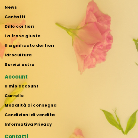
News
Contatti
Dillo coi fiori
La frase giusta
Il significato dei fiori
Idrocultura
Servizi extra
Account
Il mio account
Carrello
Modalità di consegna
Condizioni di vendita
Informativa Privacy
Contatti