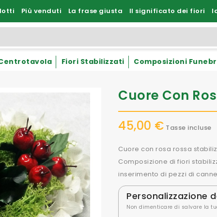
otti
Più venduti
La frase giusta
Il significato dei fiori
I
Centrotavola
Fiori Stabilizzati
Composizioni Funebr
Cuore Con Rosa
45,00 €
Tasse incluse
Cuore con rosa rossa stabiliz
Composizione di fiori stabili
inserimento di pezzi di canne
Personalizzazione d
Non dimenticare di salvare la tu