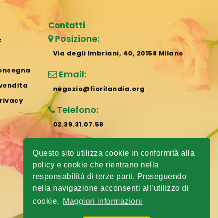
Contatti
Posizione:
t
Via degli Imbriani, 40, 20158 Milano
consegna
Email:
 vendita
negozio@fiorilandia.org
rivacy
Telefono:
02.39.31.07.58
Cellulare:
Questo sito utilizza cookie in conformità alla
338.807.73.07
policy e cookie che rientrano nella
responsabilità di terze parti. Proseguendo
Whatsapp:
nella navigazione acconsenti all’utilizzo di
338.807.73.07
cookie.
Maggiori informazioni