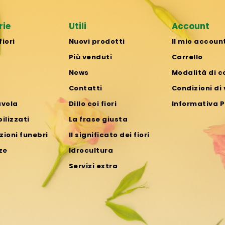
rie
Utili
Account
fiori
Nuovi prodotti
Il mio accoun
Più venduti
Carrello
News
Modalità di 
Contatti
Condizioni di
avola
Dillo coi fiori
Informativa P
bilizzati
La frase giusta
ioni funebri
Il significato dei fiori
ze
Idrocultura
Servizi extra