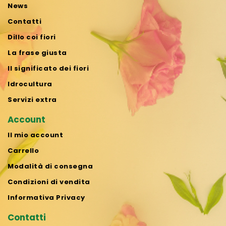
News
Contatti
Dillo coi fiori
La frase giusta
Il significato dei fiori
Idrocultura
Servizi extra
Account
Il mio account
Carrello
Modalità di consegna
Condizioni di vendita
Informativa Privacy
Contatti