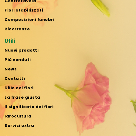
Centrotavola
Fiori stabilizzati
Composizioni funebri
Ricorrenze
Utili
Nuovi prodotti
Più venduti
News
Contatti
Dillo coi fiori
La frase giusta
Il significato dei fiori
Idrocultura
Servizi extra