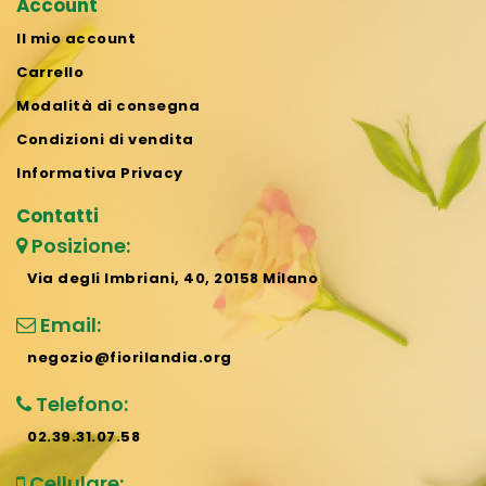
Account
Il mio account
Carrello
Modalità di consegna
Condizioni di vendita
Informativa Privacy
Contatti
Posizione:
Via degli Imbriani, 40, 20158 Milano
Email:
negozio@fiorilandia.org
Telefono:
02.39.31.07.58
Cellulare: