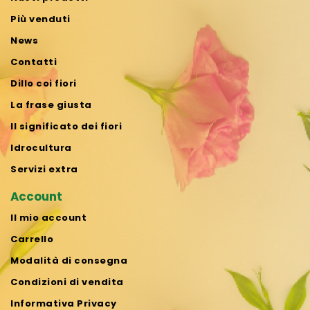
Più venduti
News
Contatti
Dillo coi fiori
La frase giusta
Il significato dei fiori
Idrocultura
Servizi extra
Account
Il mio account
Carrello
Modalità di consegna
Condizioni di vendita
Informativa Privacy